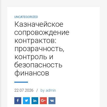
UNCATEGORIZED
Казначейское
сопровождение
контрактов:
прозрачность,
контроль и
безопасность
финансов
22.07.2026
by admin