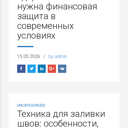
нужна финансовая
защита в
современных
условиях
15.05.2026
by admin
UNCATEGORIZED
Техника для заливки
швов: особенности,