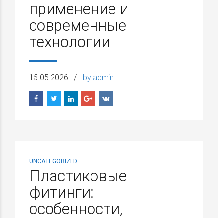
применение и
современные
технологии
15.05.2026
by admin
UNCATEGORIZED
Пластиковые
фитинги:
особенности,