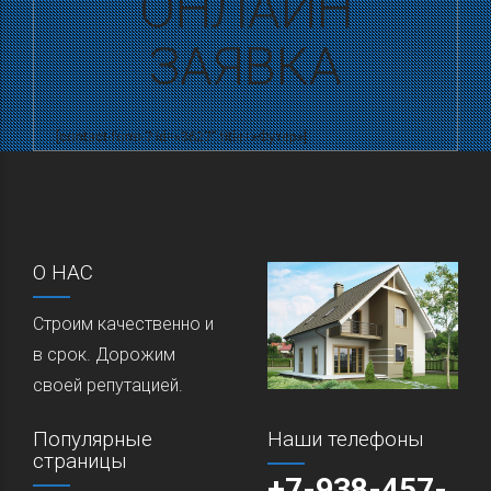
ОНЛАЙН
ЗАЯВКА
[contact-form-7 id=»3627″ title=»Футер»]
О НАС
Строим качественно и
в срок. Дорожим
своей репутацией.
Популярные
Наши телефоны
страницы
+7-938-457-