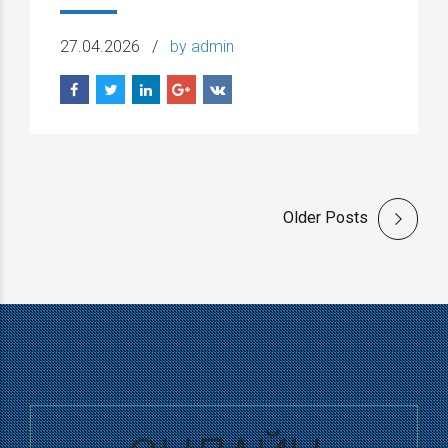
27.04.2026
by admin
Older Posts