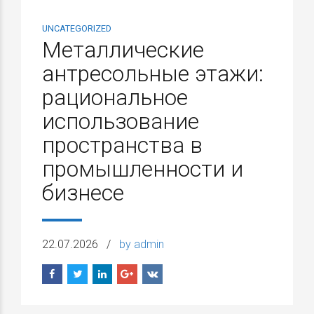
UNCATEGORIZED
Металлические
антресольные этажи:
рациональное
использование
пространства в
промышленности и
бизнесе
22.07.2026
by admin