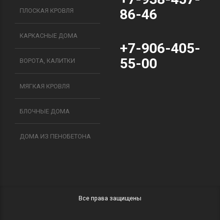
86-46
ПЛОСКАЯ КРОВЛЯ
КАРКАСНЫЕ ДОМА
+7-906-405-
55-00
ВОРОТА, КАЛИТКИ
МЯГКАЯ КРОВЛЯ
БЛОЧНЫЕ ДОМА
ДОМА ИЗ ПЕНОБЕТОНА
Все права защищены