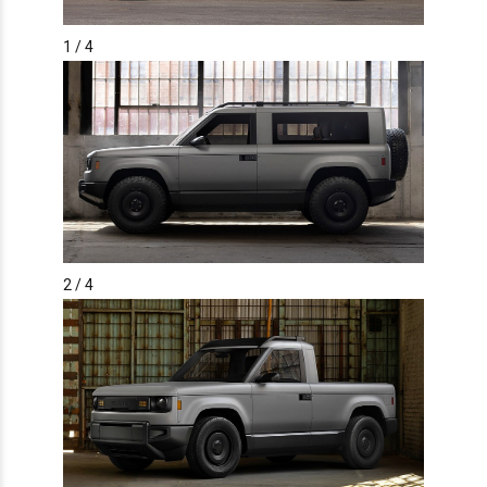
1
/ 4
2
/ 4