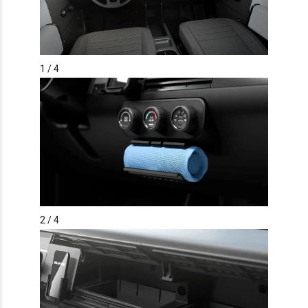
1
/ 4
2
/ 4