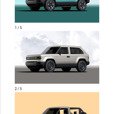
1
/ 5
2
/ 5