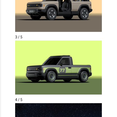
3
/ 5
4
/ 5