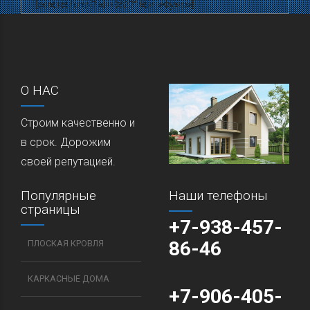
[contact-form-7 id=»3627″ title=»Футер»]
О НАС
Строим качественно и
в срок. Дорожим
своей репутацией.
Популярные
Наши телефоны
страницы
+7-938-457-
86-46
ПЛОСКАЯ КРОВЛЯ
КАРКАСНЫЕ ДОМА
+7-906-405-