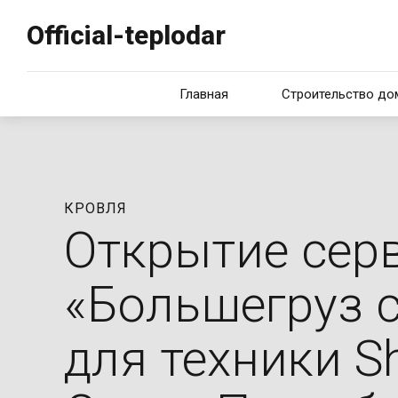
Official-teplodar
Главная
Строительство до
О компании
Каркасные дома
Портфолио
Блочные дома
КРОВЛЯ
Открытие сер
Дома из пенобе
«Большегруз 
для техники S