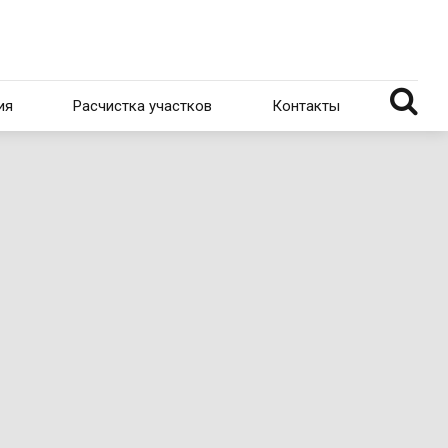
ия
Расчистка участков
Контакты
ия
Расчистка участков
Покос травы