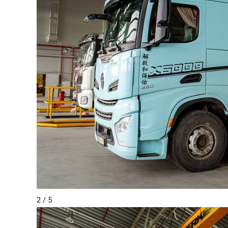
2
/ 5