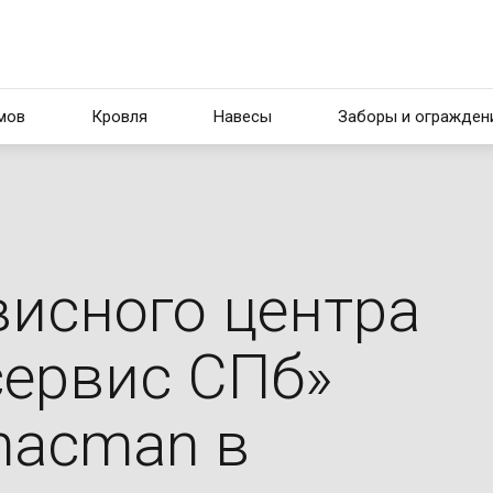
мов
Кровля
Навесы
Заборы и огражден
Мягкая кровля
Заборы, огражден
Плоская кровля
Ворота, калитки
висного центра
тона
Кровля из
металлочерепицы
сервис СПб»
hacman в