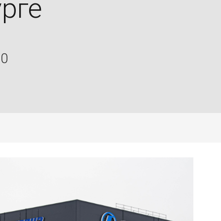
рге
0